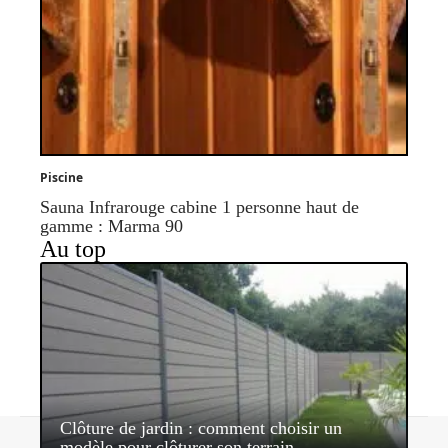
Piscine
Sauna Infrarouge cabine 1 personne haut de
gamme : Marma 90
Au top
Clôture de jardin : comment choisir un
Contact
Mentions légales
Sitemap
modèle pour clôturer son terrain