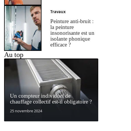
Travaux
Peinture anti-bruit :
la peinture
insonorisante est un
isolante phonique
efficace ?
Au top
Un compteur individuel de
chauffage collectif est-il obligatoire ?
25 novembre 2024