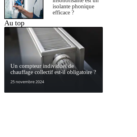
insonorisante est un
isolante phonique
efficace ?
Au top
Un compteur individuel de
chauffage collectif est-il obligatoire ?
25 novembre 2024