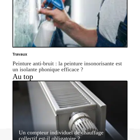
Travaux
Peinture anti-bruit : la peinture insonorisante est
un isolante phonique efficace ?
Au top
Un compteur individuel de chauffage
Contact
Mentions légales
Sitemap
collectif est-il obligatoire ?