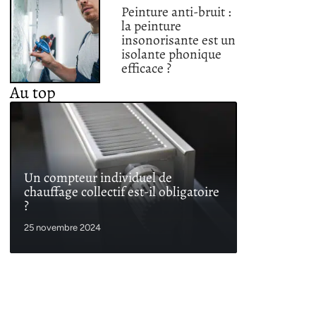
Peinture anti-bruit :
la peinture
insonorisante est un
isolante phonique
efficace ?
Au top
Un compteur individuel de
chauffage collectif est-il obligatoire
?
25 novembre 2024