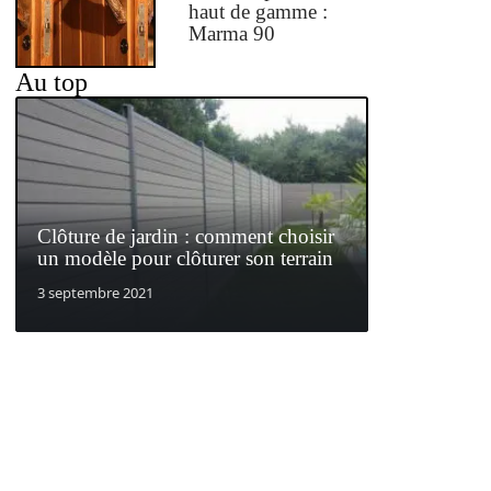
haut de gamme :
Marma 90
Au top
Clôture de jardin : comment choisir
un modèle pour clôturer son terrain
3 septembre 2021