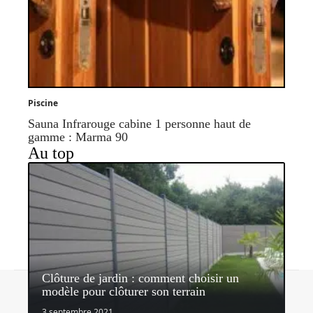
Piscine
Sauna Infrarouge cabine 1 personne haut de
gamme : Marma 90
Au top
Clôture de jardin : comment choisir un
Contact
Mentions légales
Sitemap
modèle pour clôturer son terrain
© 2026 | quipeutlefaire.fr
3 septembre 2021