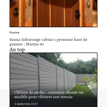
Piscine
Sauna Infrarouge cabine 1 personne haut de
gamme : Marma 90
Au top
Clôture de jardin : comment choisir un
modèle pour clôturer son terrain
Contact
Mentions légales
Sitemap
© 2026 | quipeutlefaire.fr
3 septembre 2021