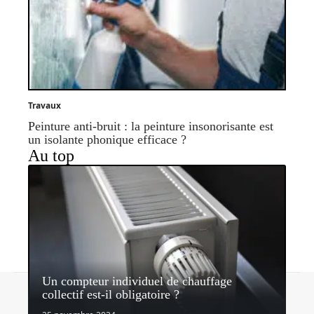
Travaux
Peinture anti-bruit : la peinture insonorisante est
un isolante phonique efficace ?
Au top
Un compteur individuel de chauffage
Contact
Mentions légales
Sitemap
collectif est-il obligatoire ?
© 2026 | quipeutlefaire.fr