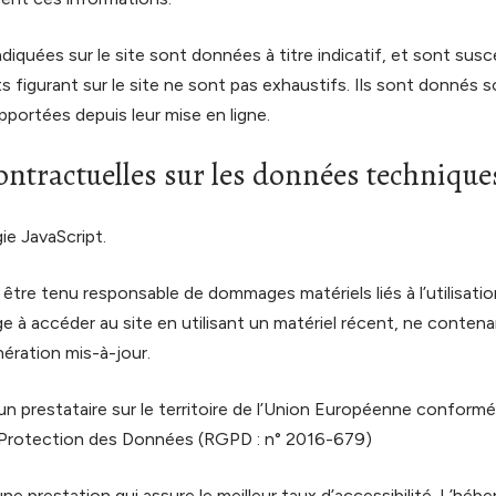
diquées sur le site sont données à titre indicatif, et sont susce
ts figurant sur le site ne sont pas exhaustifs. Ils sont donnés 
pportées depuis leur mise en ligne.
ontractuelles sur les données technique
gie JavaScript.
 être tenu responsable de dommages matériels liés à l’utilisation
gage à accéder au site en utilisant un matériel récent, ne conten
nération mis-à-jour.
un prestataire sur le territoire de l’Union Européenne conform
 Protection des Données (RGPD : n° 2016-679)
une prestation qui assure le meilleur taux d’accessibilité. L’hébe