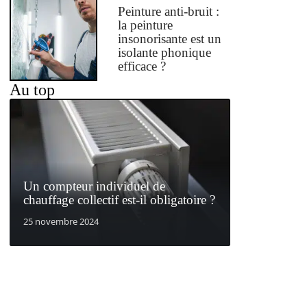
Peinture anti-bruit :
la peinture
insonorisante est un
isolante phonique
efficace ?
Au top
Un compteur individuel de
chauffage collectif est-il obligatoire ?
25 novembre 2024