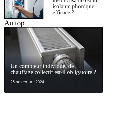
insonorisante est un
isolante phonique
efficace ?
Au top
Un compteur individuel de
chauffage collectif est-il obligatoire ?
25 novembre 2024