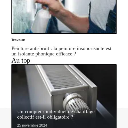
Travaux
Peinture anti-bruit : la peinture insonorisante est
un isolante phonique efficace ?
Au top
Un compteur individuel de chauffage
Contact
Mentions légales
Sitemap
collectif est-il obligatoire ?
© 2026 | quipeutlefaire.fr
25 novembre 2024