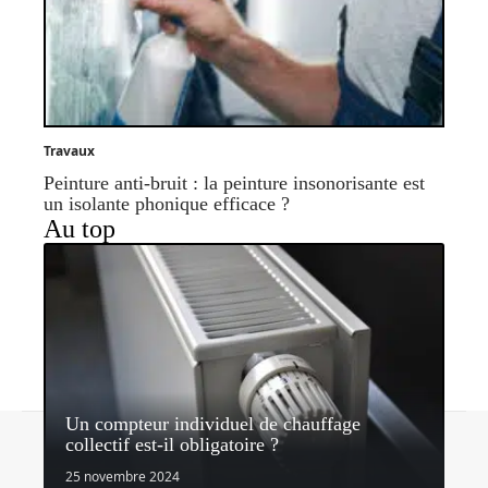
Travaux
Peinture anti-bruit : la peinture insonorisante est
un isolante phonique efficace ?
Au top
Un compteur individuel de chauffage
Contact
Mentions légales
Sitemap
collectif est-il obligatoire ?
© 2026 | quipeutlefaire.fr
25 novembre 2024