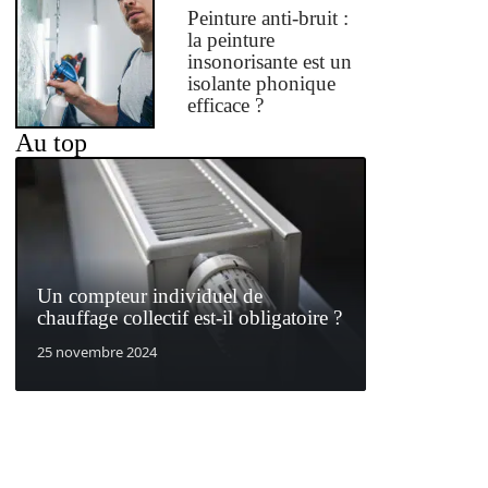
Peinture anti-bruit :
la peinture
insonorisante est un
isolante phonique
efficace ?
Au top
Un compteur individuel de
chauffage collectif est-il obligatoire ?
25 novembre 2024