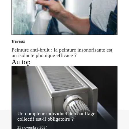
Travaux
Peinture anti-bruit : la peinture insonorisante est
un isolante phonique efficace ?
Au top
Un compteur individuel de chauffage
Contact
Mentions légales
Sitemap
collectif est-il obligatoire ?
© 2026 | quipeutlefaire.fr
25 novembre 2024