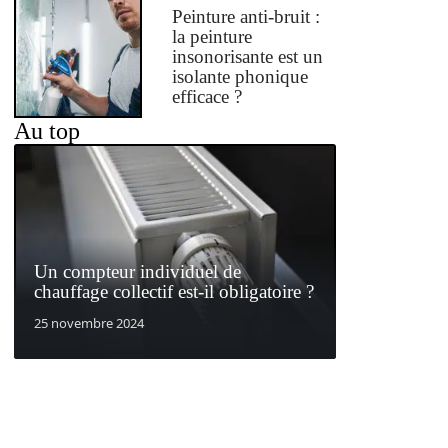
Peinture anti-bruit :
la peinture
insonorisante est un
isolante phonique
efficace ?
Au top
Un compteur individuel de
chauffage collectif est-il obligatoire ?
25 novembre 2024