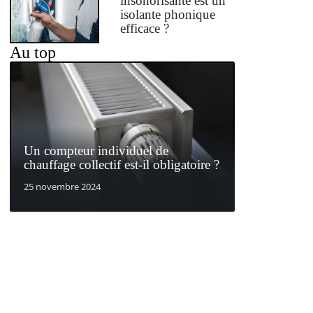
insonorisante est un
isolante phonique
efficace ?
Au top
Un compteur individuel de
chauffage collectif est-il obligatoire ?
25 novembre 2024