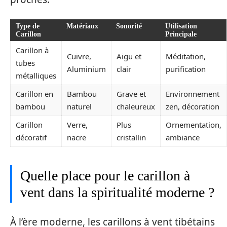
Type de
Matériaux
Sonorité
Utilisation
Carillon
Principale
Carillon à
Cuivre,
Aigu et
Méditation,
tubes
Aluminium
clair
purification
métalliques
Carillon en
Bambou
Grave et
Environnement
bambou
naturel
chaleureux
zen, décoration
Carillon
Verre,
Plus
Ornementation,
décoratif
nacre
cristallin
ambiance
Quelle place pour le carillon à
vent dans la spiritualité moderne ?
À l’ère moderne, les carillons à vent tibétains