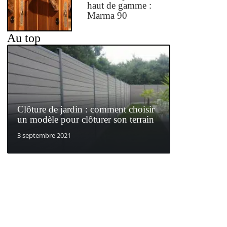
haut de gamme :
Marma 90
Au top
Clôture de jardin : comment choisir
un modèle pour clôturer son terrain
3 septembre 2021