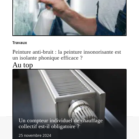
Travaux
Peinture anti-bruit : la peinture insonorisante est
un isolante phonique efficace ?
Au top
Un compteur individuel de chauffage
Contact
Mentions légales
Sitemap
collectif est-il obligatoire ?
© 2026 | quipeutlefaire.fr
25 novembre 2024