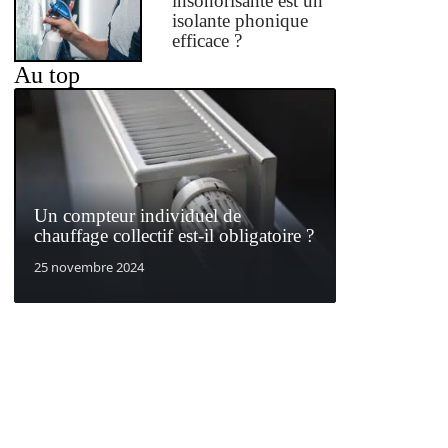
insonorisante est un
isolante phonique
efficace ?
Au top
Un compteur individuel de
chauffage collectif est-il obligatoire ?
25 novembre 2024