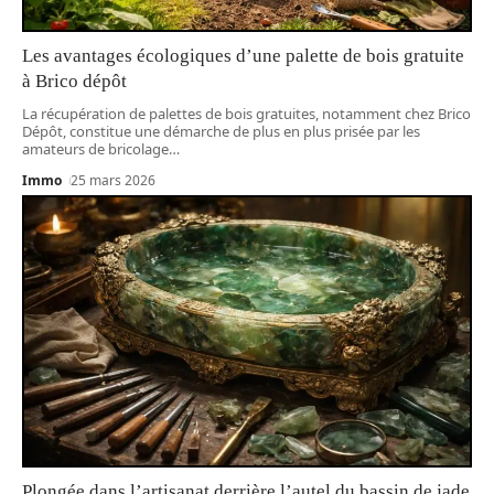
Les avantages écologiques d’une palette de bois gratuite
à Brico dépôt
La récupération de palettes de bois gratuites, notamment chez Brico
Dépôt, constitue une démarche de plus en plus prisée par les
amateurs de bricolage
…
Immo
25 mars 2026
Plongée dans l’artisanat derrière l’autel du bassin de jade