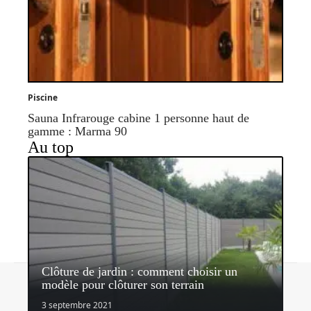
Piscine
Sauna Infrarouge cabine 1 personne haut de
gamme : Marma 90
Au top
Clôture de jardin : comment choisir un
Contact
Mentions légales
Sitemap
modèle pour clôturer son terrain
© 2026 | quipeutlefaire.fr
3 septembre 2021