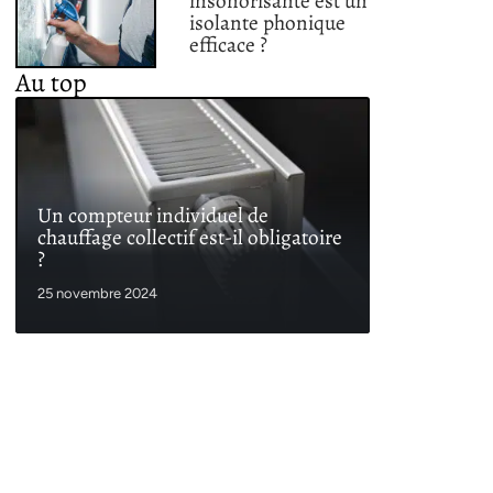
insonorisante est un
isolante phonique
efficace ?
Au top
Un compteur individuel de
chauffage collectif est-il obligatoire
?
25 novembre 2024