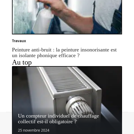
Travaux
Peinture anti-bruit : la peinture insonorisante est
un isolante phonique efficace ?
Au top
Un compteur individuel de chauffage
Contact
Mentions légales
Sitemap
collectif est-il obligatoire ?
© 2026 | quipeutlefaire.fr
25 novembre 2024