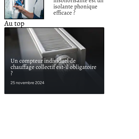
insonorisante est un
isolante phonique
efficace ?
Au top
Un compteur individuel de
chauffage collectif est-il obligatoire
?
25 novembre 2024