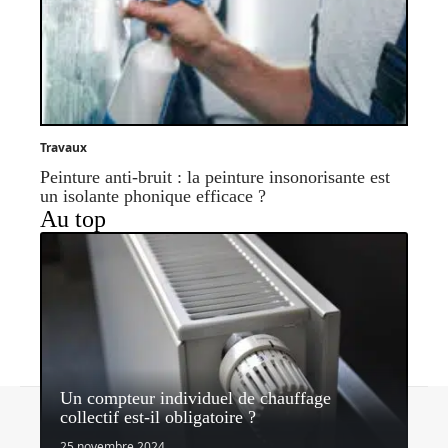
Travaux
Peinture anti-bruit : la peinture insonorisante est
un isolante phonique efficace ?
Au top
Un compteur individuel de chauffage
Contact
Mentions légales
Sitemap
collectif est-il obligatoire ?
© 2026 | quipeutlefaire.fr
25 novembre 2024