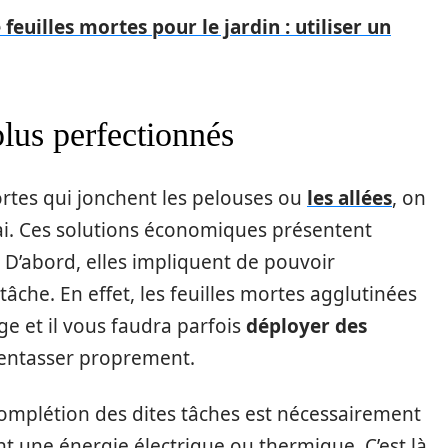
feuilles mortes pour le jardin : utiliser un
plus perfectionnés
ortes qui jonchent les pelouses ou
les allées
, on
lai. Ces solutions économiques présentent
D’abord, elles impliquent de pouvoir
che. En effet, les feuilles mortes agglutinées
ge et il vous faudra parfois
déployer des
 entasser proprement.
 complétion des dites tâches est nécessairement
ant une énergie électrique ou thermique. C’est là