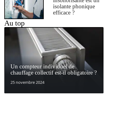
insonorisante est un
isolante phonique
efficace ?
Au top
Un compteur individuel de
chauffage collectif est-il obligatoire ?
25 novembre 2024