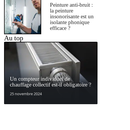
Peinture anti-bruit :
la peinture
insonorisante est un
isolante phonique
efficace ?
Au top
Un compteur individuel de
chauffage collectif est-il obligatoire ?
25 novembre 2024