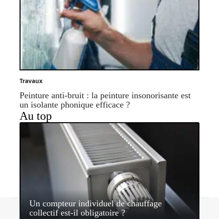
Travaux
Peinture anti-bruit : la peinture insonorisante est
un isolante phonique efficace ?
Au top
Un compteur individuel de chauffage
Contact
Mentions légales
Sitemap
collectif est-il obligatoire ?