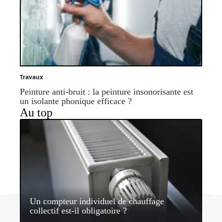
Travaux
Peinture anti-bruit : la peinture insonorisante est
un isolante phonique efficace ?
Au top
Un compteur individuel de chauffage
Contact
Mentions légales
Sitemap
collectif est-il obligatoire ?