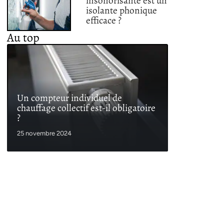
insonorisante est un
isolante phonique
efficace ?
Au top
Un compteur individuel de
chauffage collectif est-il obligatoire
?
25 novembre 2024