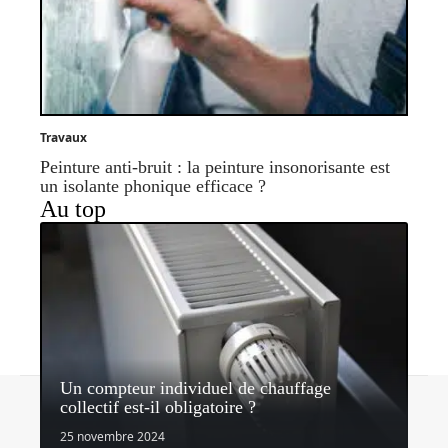
Travaux
Peinture anti-bruit : la peinture insonorisante est
un isolante phonique efficace ?
Au top
Un compteur individuel de chauffage
Contact
Mentions légales
Sitemap
collectif est-il obligatoire ?
© 2026 | quipeutlefaire.fr
25 novembre 2024