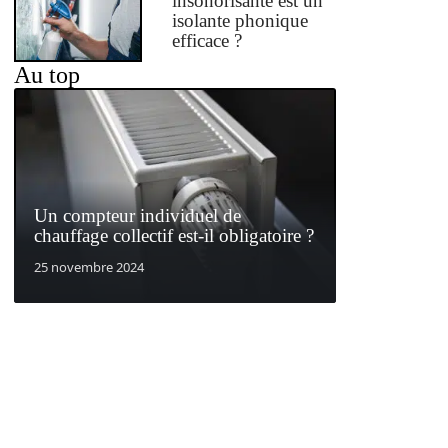
insonorisante est un
isolante phonique
efficace ?
Au top
Un compteur individuel de
chauffage collectif est-il obligatoire ?
25 novembre 2024