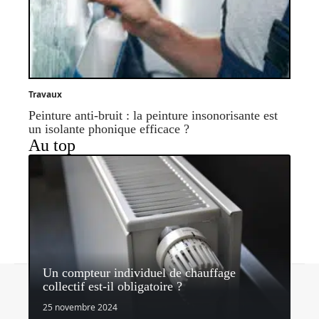
Travaux
Peinture anti-bruit : la peinture insonorisante est
un isolante phonique efficace ?
Au top
Un compteur individuel de chauffage
Contact
Mentions légales
Sitemap
collectif est-il obligatoire ?
© 2026 | quipeutlefaire.fr
25 novembre 2024