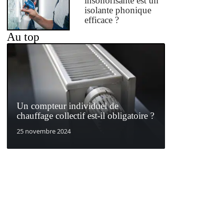
insonorisante est un
isolante phonique
efficace ?
Au top
Un compteur individuel de
chauffage collectif est-il obligatoire ?
25 novembre 2024