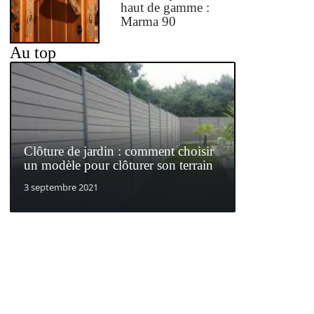
haut de gamme :
Marma 90
Au top
Clôture de jardin : comment choisir
un modèle pour clôturer son terrain
3 septembre 2021