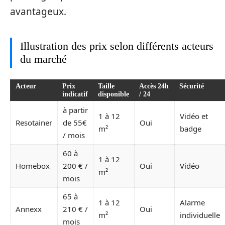
avantageux.
Illustration des prix selon différents acteurs
du marché
Acteur
Prix
Taille
Accès 24h
Sécurité
indicatif
disponible
/ 24
à partir
1 à 12
Vidéo et
Resotainer
de 55€
Oui
m²
badge
/ mois
60 à
1 à 12
Homebox
200 € /
Oui
Vidéo
m²
mois
65 à
1 à 12
Alarme
Annexx
210 € /
Oui
m²
individuelle
mois