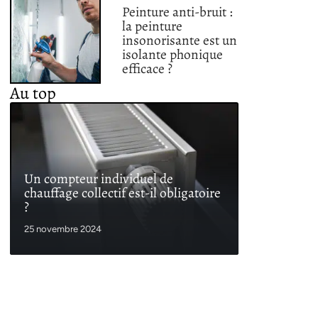
Peinture anti-bruit :
la peinture
insonorisante est un
isolante phonique
efficace ?
Au top
Un compteur individuel de
chauffage collectif est-il obligatoire
?
25 novembre 2024