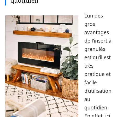
quotidien
L’un des
gros
avantages
de l’insert à
granulés
est qu’il est
très
pratique et
facile
d’utilisation
au
quotidien.
En effet, ici