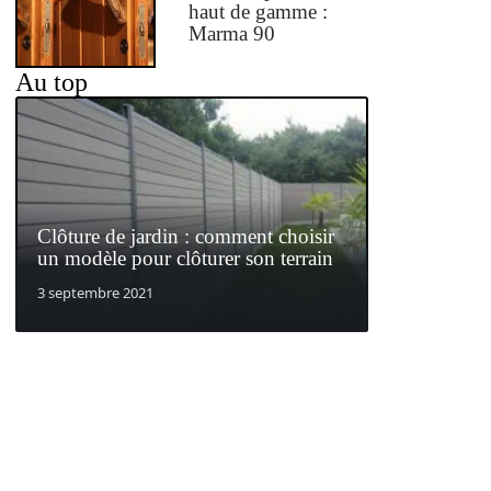
haut de gamme :
Marma 90
Au top
Clôture de jardin : comment choisir
un modèle pour clôturer son terrain
3 septembre 2021