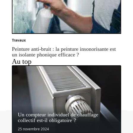
Travaux
Peinture anti-bruit : la peinture insonorisante est
un isolante phonique efficace ?
Au top
Un compteur individuel de chauffage
Contact
Mentions légales
Sitemap
collectif est-il obligatoire ?
© 2026 | quipeutlefaire.fr
25 novembre 2024