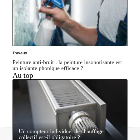
Travaux
Peinture anti-bruit : la peinture insonorisante est
un isolante phonique efficace ?
Au top
Un compteur individuel de chauffage
Contact
Mentions légales
Sitemap
collectif est-il obligatoire ?