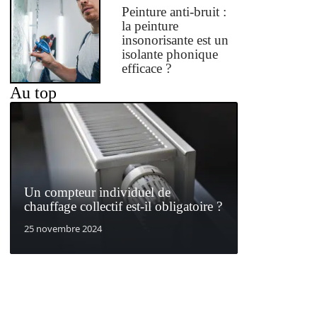
Peinture anti-bruit :
la peinture
insonorisante est un
isolante phonique
efficace ?
Au top
Un compteur individuel de
chauffage collectif est-il obligatoire ?
25 novembre 2024