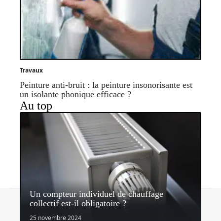
Travaux
Peinture anti-bruit : la peinture insonorisante est
un isolante phonique efficace ?
Au top
Un compteur individuel de chauffage
Contact
Mentions légales
Sitemap
collectif est-il obligatoire ?
© 2026 | quipeutlefaire.fr
25 novembre 2024