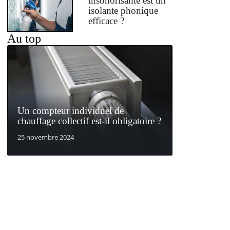
insonorisante est un
isolante phonique
efficace ?
Au top
Un compteur individuel de
chauffage collectif est-il obligatoire ?
25 novembre 2024