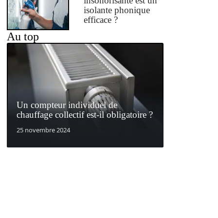
insonorisante est un
isolante phonique
efficace ?
Au top
Un compteur individuel de
chauffage collectif est-il obligatoire ?
25 novembre 2024