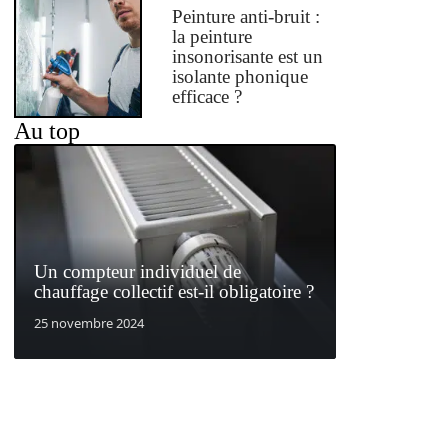
Peinture anti-bruit :
la peinture
insonorisante est un
isolante phonique
efficace ?
Au top
Un compteur individuel de
chauffage collectif est-il obligatoire ?
25 novembre 2024