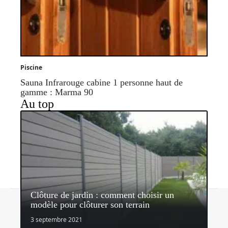
Piscine
Sauna Infrarouge cabine 1 personne haut de
gamme : Marma 90
Au top
Clôture de jardin : comment choisir un
Contact
Mentions légales
Sitemap
modèle pour clôturer son terrain
© 2026 | quipeutlefaire.fr
3 septembre 2021